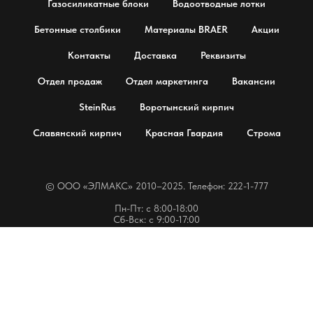
Газосиликатные блоки
Водоотводные лотки
Бетонные столбики
Материалы BRAER
Акции
Контакты
Доставка
Реквизиты
Отдел продаж
Отдел маркетинга
Вакансии
SteinRus
Воротынский кирпич
Славянский кирпич
Красная Гвардия
Строма
© OOO «ЭЛМАКС» 2010–2025. Телефон: 222-1-777
Пн-Пт: с 8:00-18:00
Сб-Вск: с 9:00-17:00
г. Воронеж, Антонова-Овсеенко 28а. Офис, шоурум, склад.
Не является публичной офертой.