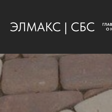
ЭЛМАКС | СБС
ГЛА
О 