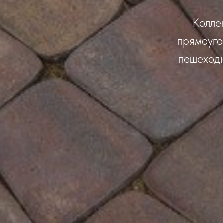
Колле
прямоуго
пешеходн