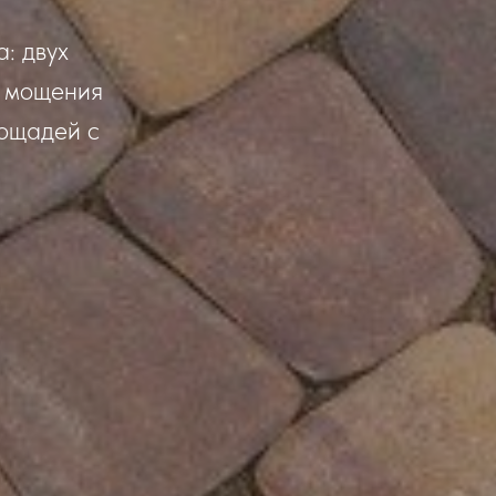
: двух
я мощения
лощадей с